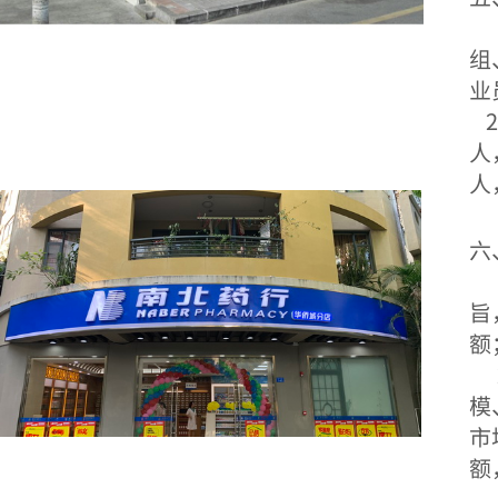
1
组
业
人
人
六
1
旨
额
2
模
市
额