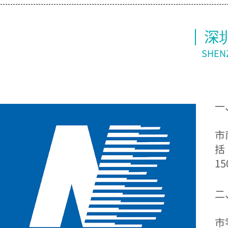
深
SHENZ
一
深
市
括
1
二
市