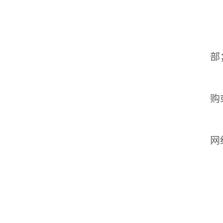
（
（
（
①
部
②
③
购
④
（
网
（
（