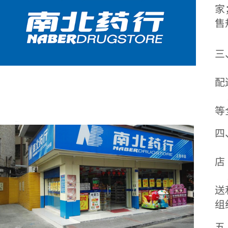
家
售
三
1
配
2
等
四
1
店
2
送
组
五